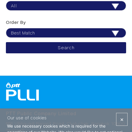
Order By
PTT Public Company Limited
Our use of cookies
×
555 Vibhavadi Rangsit Road, Chatuchak, Bangkok 10900
We use necessary cookies which is required for the
Thailand