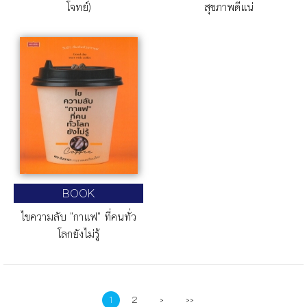
โจทย์)
สุขภาพดีแน่
BOOK
ไขความลับ "กาแฟ" ที่คนทั่ว
โลกยังไม่รู้
1
2
>
>>