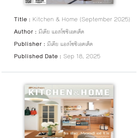
Title :
Kitchen & Home (September 2025)
Author :
มีเดีย แอสโซซิเอตเต็ด
Publisher :
มีเดีย แอสโซซิเอตเต็ด
Published Date :
Sep 18, 2025