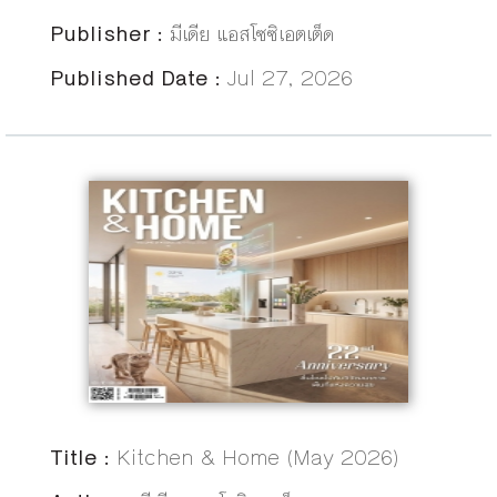
Publisher :
มีเดีย แอสโซซิเอตเต็ด
Published Date :
Jul 27, 2026
Title :
Kitchen & Home (May 2026)