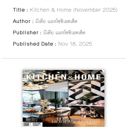
Title :
Kitchen & Home (November 2025)
Author :
มีเดีย แอสโซซิเอตเต็ด
Publisher :
มีเดีย แอสโซซิเอตเต็ด
Published Date :
Nov 18, 2025