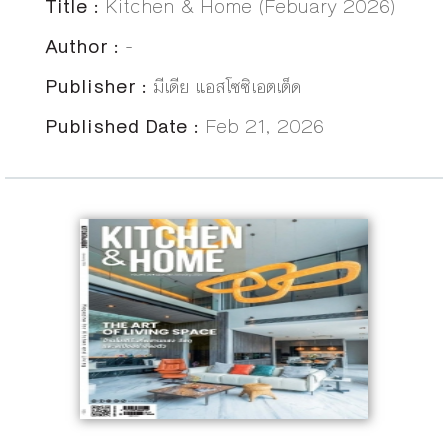
Title :
Kitchen & Home (Febuary 2026)
Author :
-
Publisher :
มีเดีย แอสโซซิเอตเต็ด
Published Date :
Feb 21, 2026