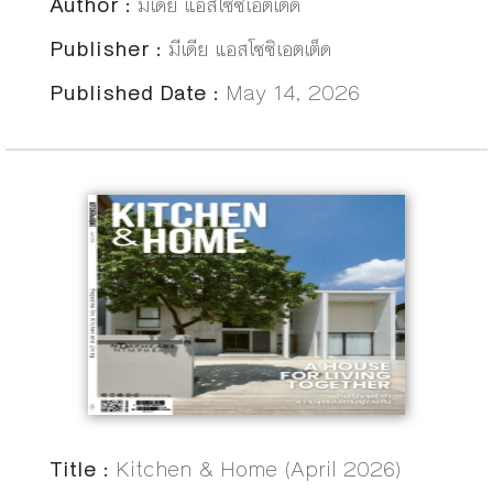
Author :
มีเดีย แอสโซซิเอตเต็ด
Publisher :
มีเดีย แอสโซซิเอตเต็ด
Published Date :
May 14, 2026
Title :
Kitchen & Home (April 2026)