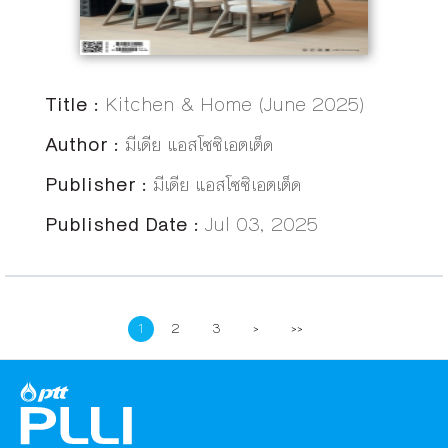
Title :
Kitchen & Home (June 2025)
Author :
มีเดีย แอสโซซิเอตเต็ด
Publisher :
มีเดีย แอสโซซิเอตเต็ด
Published Date :
Jul 03, 2025
1
2
3
>
>>