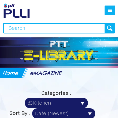
Home
eMAGAZINE
Categories :
Sort By :