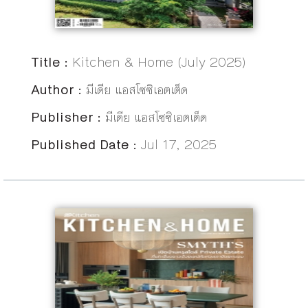
Title :
Kitchen & Home (July 2025)
Author :
มีเดีย แอสโซซิเอตเต็ด
Publisher :
มีเดีย แอสโซซิเอตเต็ด
Published Date :
Jul 17, 2025