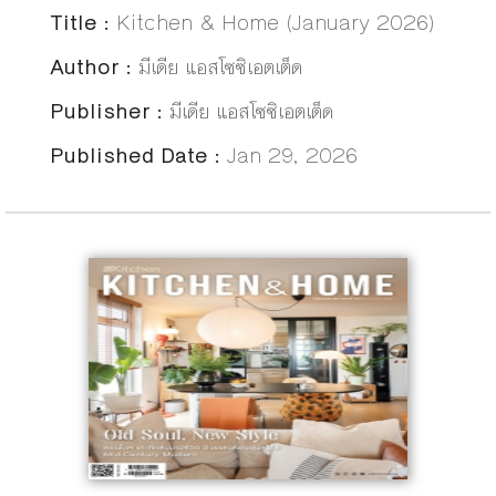
Title :
Kitchen & Home (January 2026)
Author :
มีเดีย แอสโซซิเอตเต็ด
Publisher :
มีเดีย แอสโซซิเอตเต็ด
Published Date :
Jan 29, 2026