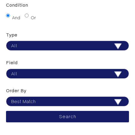
Condition
And
Or
Type
Field
Order By