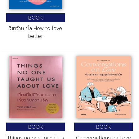
BOOK
วิชารักเบาใจ How to love
better
BOOK
BOOK
Things no one taught us
Conversations on Love