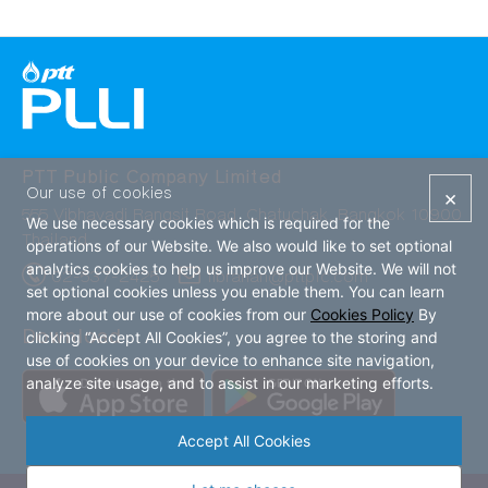
PTT Public Company Limited
Our use of cookies
×
555 Vibhavadi Rangsit Road, Chatuchak, Bangkok 10900
We use necessary cookies which is required for the
Thailand
operations of our Website. We also would like to set optional
analytics cookies to help us improve our Website. We will not
02-537-2425
librarian@pttplc.com
set optional cookies unless you enable them. You can learn
more about our use of cookies from our
Cookies Policy
By
Download
clicking “Accept All Cookies”, you agree to the storing and
use of cookies on your device to enhance site navigation,
analyze site usage, and to assist in our marketing efforts.
Accept All Cookies