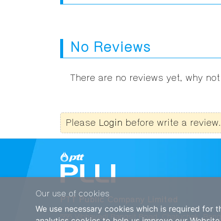
No Reviews
There are no reviews yet, why not 
Please
Login
before write a review.
Our use of cookies
PTT Public Company Limited
We use necessary cookies which is required for th
555 Vibhavadi Rangsit Road, Chatuchak, Ban
analytics cookies to help us improve our Website