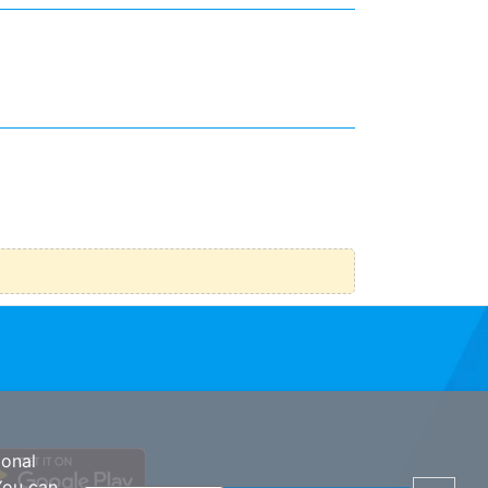
ional
You can