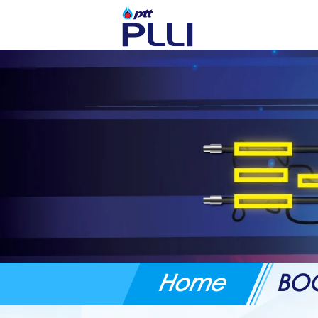
Home
BO