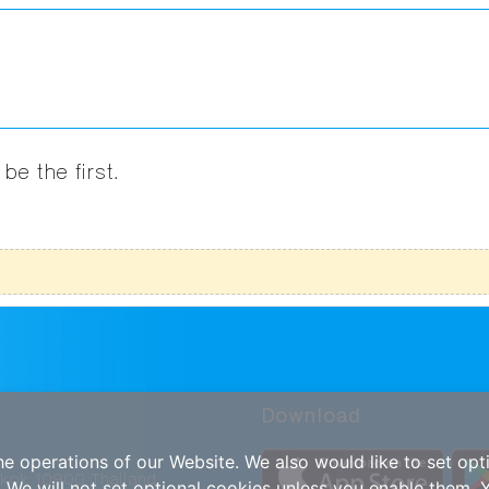
be the first.
Download
e operations of our Website. We also would like to set opt
gkok 10900 Thailand
. We will not set optional cookies unless you enable them. 