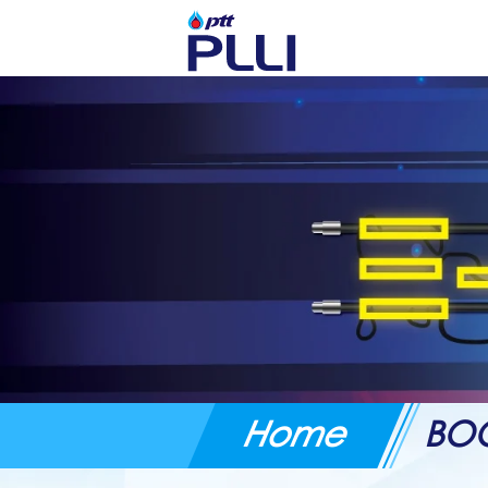
Home
BO