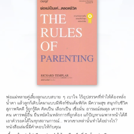
พ่อแม่หลายคู่เลี้ยงลูกแบบสบาย ๆ เบาใจ ไร้อุปสรรคที่ทำให้ต้องหลั่ง
น้ำตา แล้วลูกก็เติบโตมาแบบมีฟังก์ชันเต็มพิกัด มีความสุข สนุกกับชีวิต
สุภาพจิตดี รู้ถูกรู้ผิด คิดเป็น เลือกเป็น เชื่อมั่น อารมณ์สมดุล เคารพ
ตน เคารพผู้อื่น ยืนหยัดในหลักการที่ถูกต้อง แก้ปัญหาเฉพาะหน้าได้ดี
เอาตัวรอดได้ในทุกสถานการณ์... พวกเขาเหล่านั้นทำได้อย่างไร?
หนังสือเล่มนี้มีคำตอบให้กับคุณ